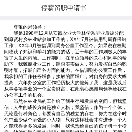
停薪留职申请书
尊敬的局领导：
我是1998年12月从安徽农业大学林学系毕业后被分配
到原贤村乡林业站参加工作的，XX年7月被借用到局森保站
工作，XX年3月被借调到局办公室工作至今。如果说在校期
间收获了知识和学习的能力的话，近十年的工作则极大的丰
富了人生的内涵。工作期间，在单位领导的关心和同事的帮
助下，我兢兢业业工作，踏踏实实做人，努力发挥自己的聪
明才智，拓展自己各方面的能力。在借调到办公室工作后，
我承担的工作任务增多，接触的面增广，对自身的要求大幅
提高，六年办公室的工作经历极大的锻炼了我，这是我以后
从事各项事业的一个宝贵财富，在此衷心感谢局领导给我在
办公室工作的机会。
虽然在林业局的工作给了我生存和发展的空间，但我坚
信，人生的成长方向是独立人格；我坚信，作为一个个体，
无论是何种角色，都要有自己的独立的存在，努力在这个时
代中至少做个坚强的小人物，只有这样社会才有进步，个人
才能获得更多的发展。同时，我也想给自己的孩子树一个榜