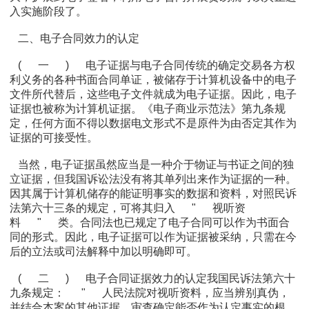
入实施阶段了。
二、电子合同效力的认定
(
一
)
电子证据与电子合同传统的确定交易各方权
利义务的各种书面合同单证，被储存于计算机设备中的电子
文件所代替后，这些电子文件就成为电子证据。因此，电子
证据也被称为计算机证据。《电子商业示范法》第九条规
定，任何方面不得以数据电文形式不是原件为由否定其作为
证据的可接受性。
当然，电子证据虽然应当是一种介于物证与书证之间的独
立证据，但我国诉讼法没有将其单列出来作为证据的一种。
因其属于计算机储存的能证明事实的数据和资料，对照民诉
法第六十三条的规定，可将其归入
"
视听资
料
"
类。合同法也已规定了电子合同可以作为书面合
同的形式。因此，电子证据可以作为证据被采纳，只需在今
后的立法或司法解释中加以明确即可。
(
二
)
电子合同证据效力的认定我国民诉法第六十
九条规定：
"
人民法院对视听资料，应当辨别真伪，
并结合本案的其他证据，审查确定能否作为认定事实的根