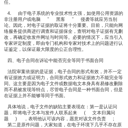
任。
4.
由于电子系统的专业技术性太强，如使用公用资源的
非注册用户或电脑
"
黑客
"
侵袭等就应另当别
论。因此，对电子证据的取证将十分重要。目前，只能向网
络服务提供商进行调查和证据保全，查明对电子证据有无删
改，再确定收发件网址与时间等。必要的情况下，应当引入
专家评定制度，即由专门机构和专家对技术上的问题进行认
证鉴定，以保证最大限度的公正合理性。
四、电子合同在诉讼中能否完全等同于书面合同
法院审案依据的是证据，电子合同的形式有效，并不一定
有证据效力或证明力，合同形式效力和证据效力不能完全等
同。这主要是因为电子文件或数据电文本身具有易修改删除
而不易被发现等特点，尽管电子合同是一种书面合同，但是
在证据上并不能够等同于书面。
具体地说，电子文件的缺陷主要表现在：第一是认证问
题，即将电子文本与发件人联系起来
(
文本归属问
题
)
，表明他认可该内容，愿意对该文件负责
;
第二是原件问题，大家知道，在电子环境下几乎不存在原