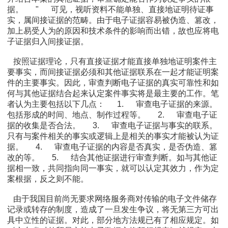
据。
"
可见，视听资料不能单独、直接地证明待证事
实，属间接证据的范畴。由于电子证据容易被伪造、篡改，
加上易受人为的原因和技术条件的影响而出错，故也应将电
子证据归入间接证据。
按照证据理论，只有直接证据才能直接单独地证明案件主
要事实，而间接证据必须和其他证据联系在一起才能证明案
件的主要事实。因此，审查判断电子证据的真实可靠性和如
何与其他证据结合起来认定案件事实将是最主要的工作。笔
者认为主要包括以下几点：
1.
审查电子证据的来源。
包括形成的时间、地点、制作过程等。
2.
审查电子证
据的收集是否合法。
3.
审查电子证据与事实的联系。
只有与案件相关的事实或逻辑上是相关的事实才能被认为证
据。
4.
审查电子证据的内容是否真实，是否伪造、篡
改的等。
5.
结合其他证据进行审查判断。如与其他证
据相一致，共同指向同一事实，就可以认定其效力，作为定
案根据，反之则不能。
由于我国目前尚无要求网络服务商对传输的电子文件储存
记录或转存的制度，造成了一旦发生争议，将无第三方可出
具中立性的证据。对此，部分地方法规已有了相应规定。如