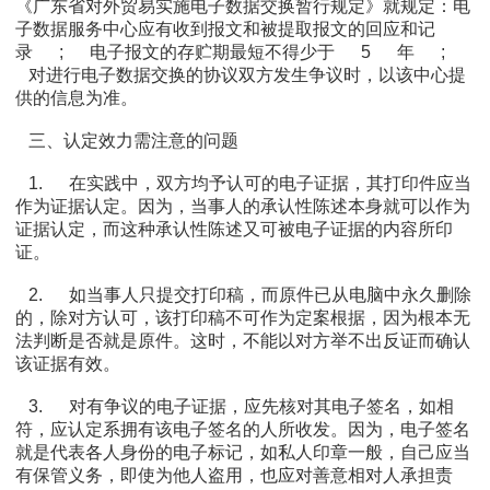
《广东省对外贸易实施电子数据交换暂行规定》就规定：电
子数据服务中心应有收到报文和被提取报文的回应和记
录
;
电子报文的存贮期最短不得少于
5
年
;
对进行电子数据交换的协议双方发生争议时，以该中心提
供的信息为准。
三、认定效力需注意的问题
1.
在实践中，双方均予认可的电子证据，其打印件应当
作为证据认定。因为，当事人的承认性陈述本身就可以作为
证据认定，而这种承认性陈述又可被电子证据的内容所印
证。
2.
如当事人只提交打印稿，而原件已从电脑中永久删除
的，除对方认可，该打印稿不可作为定案根据，因为根本无
法判断是否就是原件。这时，不能以对方举不出反证而确认
该证据有效。
3.
对有争议的电子证据，应先核对其电子签名，如相
符，应认定系拥有该电子签名的人所收发。因为，电子签名
就是代表各人身份的电子标记，如私人印章一般，自己应当
有保管义务，即使为他人盗用，也应对善意相对人承担责