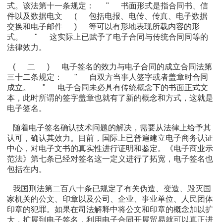
式。该法第十一条规定：
"
书面形式是指合同书、信
件以及数据电文
(
包括电报、电传、传真、电子数据
交换和电子邮件
)
等可以有形地表现所载内容的形
式。
"
这实际上已赋予了电子合同与传统合同同等的
法律效力。
(
二
)
电子签名的效力与电子合同的成立合同法第
三十二条规定：
"
自双方当事人签字或者盖章时合同
成立。
"
电子合同未必具有传统概念下的书面正式文
本，此时所谓的签字盖章也就有了新的概念和方式，这就是
电子签名。
随着电子签名确认技术问题的解决，需要从法律上给予其
认可，确认其效力。目前，国际上已普遍建立电子商务认证
中心，对电子文书的真实性进行证明和鉴定。《电子商业示
范法》第七条已经对签名这一定义进行了拓宽，电子签名也
包括在内。
我国刑法第二百八十条已规定了有关伪造、变造、毁灭国
家机关的公文、印章以及公司、企业、事业单位、人民团体
印章的犯罪。如果在司法解释中将公文和印章的概念加以扩
大，扩展到电子签名，利用电子合同开展贸易就可以真正进