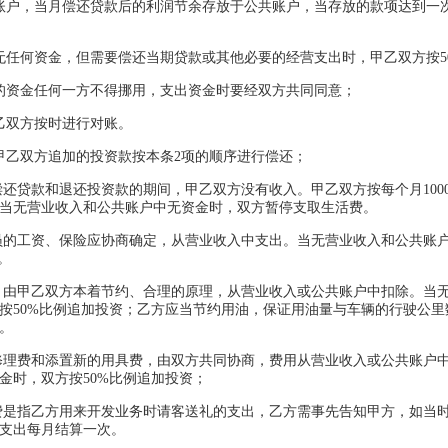
账户，当月偿还贷款后的利润节余存放于公共账户，当存放的款项达到一
无任何资金，但需要偿还当期贷款或其他必要的经营支出时，甲乙双方按5
的资金任何一方不得挪用，支出资金时要经双方共同同意；
乙双方按时进行对账。
甲乙双方追加的投资款按本条2项的顺序进行偿还；
偿还贷款和退还投资款的期间，甲乙双方没有收入。甲乙双方按每个月100
当无营业收入和公共账户中无资金时，双方暂停支取生活费。
员的工资、保险应协商确定，从营业收入中支出。当无营业收入和公共账
。
。由甲乙双方本着节约、合理的原理，从营业收入或公共账户中扣除。当
按50%比例追加投资；乙方应当节约用油，保证用油量与车辆的行驶公里
。
修理费和添置新的用具费，由双方共同协商，费用从营业收入或公共账户
金时，双方按50%比例追加投资；
费是指乙方用来开发业务时请客送礼的支出，乙方需事先告知甲方，如当
支出每月结算一次。