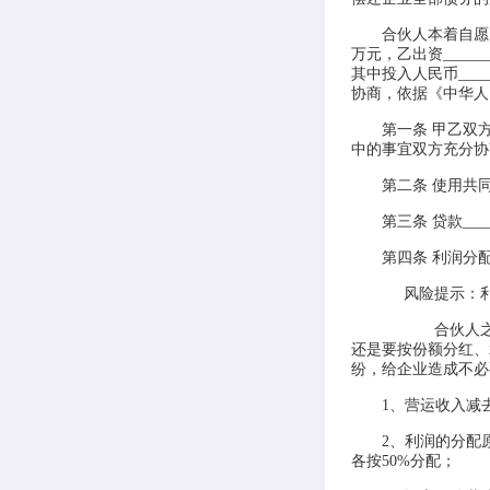
合伙人本着自愿、
万元，乙出资_____
其中投入人民币____
协商，依据《中华人
第一条 甲乙双
中的事宜双方充分协
第二条 使用共同
第三条 贷款__
第四条 利润分
风险提示：
合伙人
还是要按份额分红、
纷，给企业造成不必
1、营运收入减
2、利润的分配
各按50%分配；