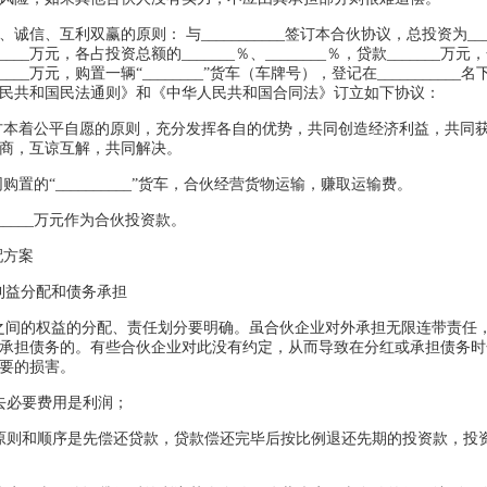
诚信、互利双赢的原则： 与___________签订本合伙协议，总投资为___
_____万元，各占投资总额的_______％、________％，贷款_______
____万元，购置一辆“________”货车（车牌号），登记在__________
民共和国民法通则》和《中华人民共和国合同法》订立如下协议：
方本着公平自愿的原则，充分发挥各自的优势，共同创造经济利益，共同
商，互谅互解，共同解决。
购置的“__________”货车，合伙经营货物运输，赚取运输费。
______万元作为合伙投资款。
配方案
利益分配和债务承担
之间的权益的分配、责任划分要明确。虽合伙企业对外承担无限连带责任
承担债务的。有些合伙企业对此没有约定，从而导致在分红或承担债务时
要的损害。
去必要费用是利润；
原则和顺序是先偿还贷款，贷款偿还完毕后按比例退还先期的投资款，投