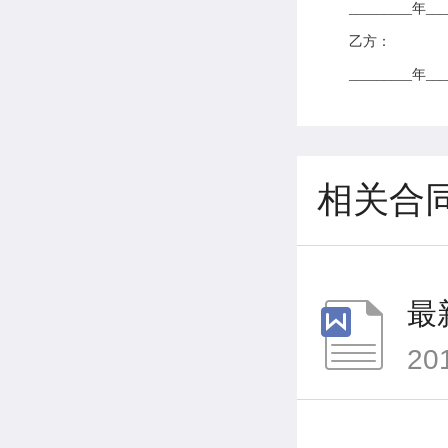
_________年__
乙方：
_________年__
相关合
最
20