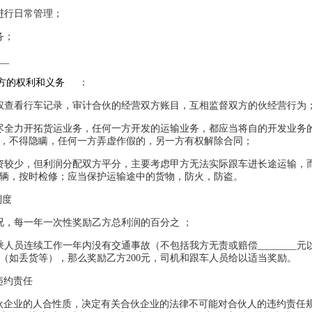
进行日常管理；
务；
__
方的权利和义务
：
权查看行车记录，审计合伙的经营双方账目，互相监督双方的伙经营行为
尽全力开拓货运业务，任何一方开发的运输业务，都应当将自的开发业务
，不得隐瞒，任何一方弄虚作假的，另一方有权解除合同；
资较少，但利润分配双方平分，主要考虑甲方无法实际跟车进长途运输，
辆，按时检修；应当保护运输途中的货物，防火，防盗。
制度
况，每一年一次性奖励乙方总利润的百分之 ；
乘人员连续工作一年内没有交通事故（不包括我方无责或赔偿________
（如丢货等），那么奖励乙方200元，司机和跟车人员给以适当奖励。
违约责任
伙企业的人合性质，决定有关合伙企业的法律不可能对合伙人的违约责任