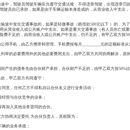
输途中，驾驶员驾驶车辆应当遵守交通法规，不得违章驾驶，出现违章罚
驾驶员自已承担，如果是由于车辆运输本身造成的，从营业收入中支出，
运输途中发生交通事故的，如果是轻微事故（赔偿款500元以下 ）的，为
用从营业收入或公共账户中支出。如果是重大交通事故（有人员伤亡或重
险费不足的，由营业收入或公共账户中支出，仍不足的，有甲乙双方按50
的公用手机，由乙方携带和管理。手机费按每月_________元的定额标准
上列举的必要费用外的其他必要费用支出，由甲乙双方共同协商解决，原
期间产生的债务先由合伙财产承担，合伙财产不足的，由甲乙双方按50%
条款，甲乙双方共同遵守：
方同意，任何乙方不得私自以合伙名义进行业务活动；
得经营与合伙竞争的业务；
得再加入其他业务雷同的合伙。
双方协商决定委托 为合伙负责人，其权限为：
车辆的业务承揽；